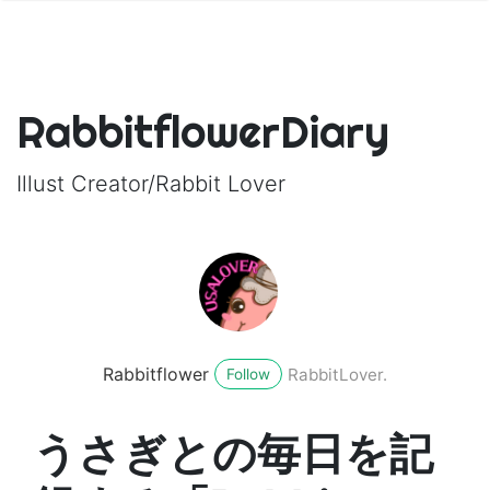
RabbitflowerDiary
Illust Creator/Rabbit Lover
Rabbitflower
RabbitLover.
Follow
うさぎとの毎日を記