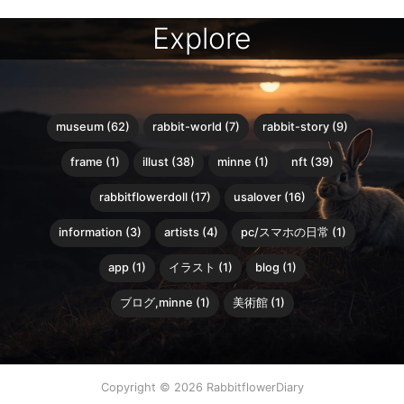
Explore
museum (62)
rabbit-world (7)
rabbit-story (9)
frame (1)
illust (38)
minne (1)
nft (39)
rabbitflowerdoll (17)
usalover (16)
information (3)
artists (4)
pc/スマホの日常 (1)
app (1)
イラスト (1)
blog (1)
ブログ,minne (1)
美術館 (1)
Copyright © 2026 RabbitflowerDiary