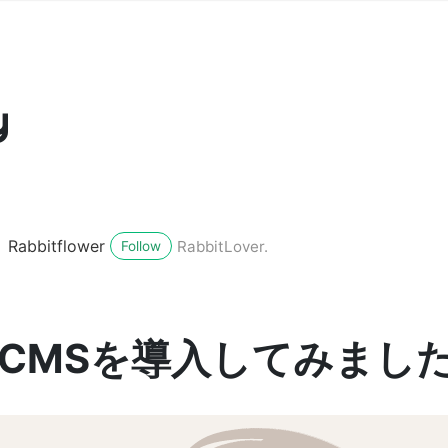
y
Rabbitflower
RabbitLover.
Follow
s CMSを導入してみまし