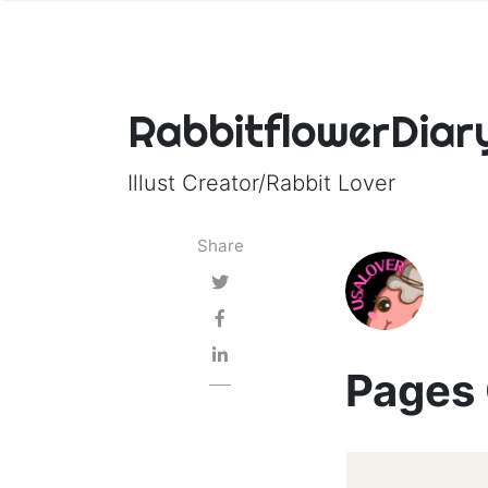
RabbitflowerDiar
Illust Creator/Rabbit Lover
Share
Page