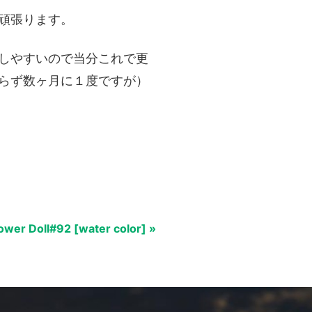
頑張ります。
しやすいので当分これで更
らず数ヶ月に１度ですが）
ower Doll#92 [water color] »