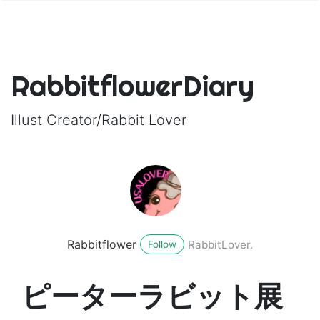
RabbitflowerDiary
Illust Creator/Rabbit Lover
Rabbitflower
RabbitLover.
Follow
ピーターラビット展