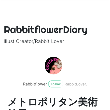
RabbitflowerDiary
Illust Creator/Rabbit Lover
Rabbitflower
RabbitLover.
Follow
メトロポリタン美術