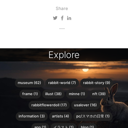
Share
Explore
museum (62)
rabbit-world (7)
rabbit-story (9)
frame (1)
illust (38)
minne (1)
nft (39)
rabbitflowerdoll (17)
usalover (16)
information (3)
artists (4)
pc/スマホの日常 (1)
app (1)
イラスト (1)
blog (1)