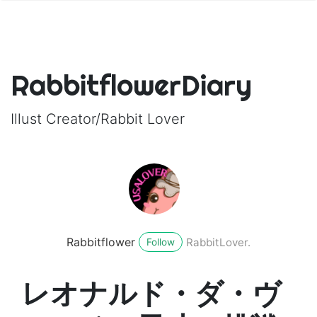
RabbitflowerDiary
Illust Creator/Rabbit Lover
Rabbitflower
RabbitLover.
Follow
レオナルド・ダ・ヴ